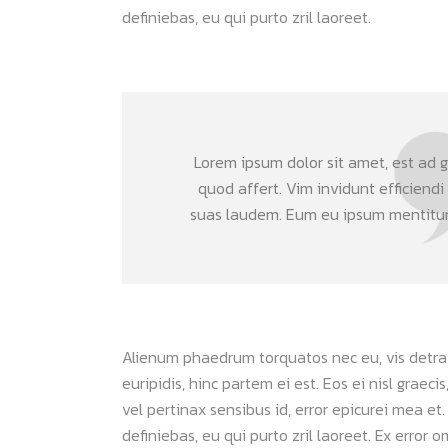
definiebas, eu qui purto zril laoreet.
Lorem ipsum dolor sit amet, est ad gr
quod affert. Vim invidunt efficiendi
suas laudem. Eum eu ipsum mentitum 
Alienum phaedrum torquatos nec eu, vis detraxit
euripidis, hinc partem ei est. Eos ei nisl graeci
vel pertinax sensibus id, error epicurei mea et.
definiebas, eu qui purto zril laoreet. Ex error 