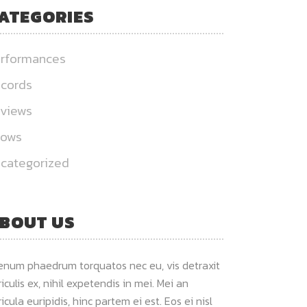
ATEGORIES
rformances
cords
views
hows
categorized
BOUT US
ienum phaedrum torquatos nec eu, vis detraxit
iculis ex, nihil expetendis in mei. Mei an
icula euripidis, hinc partem ei est. Eos ei nisl