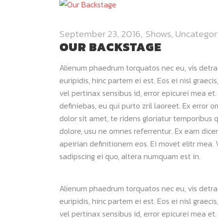
September 23, 2016
Shows
,
Uncategor
OUR BACKSTAGE
Alienum phaedrum torquatos nec eu, vis detraxit
euripidis, hinc partem ei est. Eos ei nisl graeci
vel pertinax sensibus id, error epicurei mea et.
definiebas, eu qui purto zril laoreet. Ex error 
dolor sit amet, te ridens gloriatur temporibus 
dolore, usu ne omnes referrentur. Ex eam dicer
apeirian definitionem eos. Ei movet elitr mea
sadipscing ei quo, altera numquam est in.
Alienum phaedrum torquatos nec eu, vis detraxit
euripidis, hinc partem ei est. Eos ei nisl graeci
vel pertinax sensibus id, error epicurei mea et.