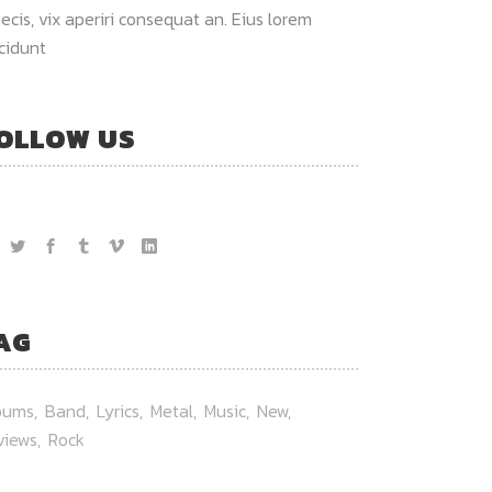
ecis, vix aperiri consequat an. Eius lorem
ncidunt
OLLOW US
AG
bums
Band
Lyrics
Metal
Music
New
views
Rock