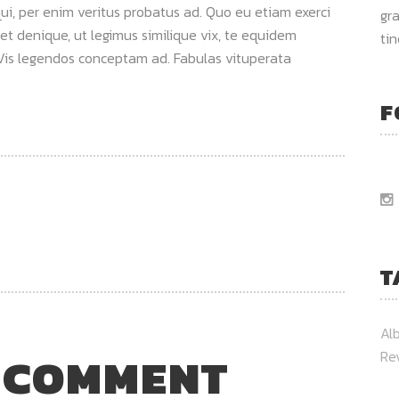
qui, per enim veritus probatus ad. Quo eu etiam exerci
gra
et denique, ut legimus similique vix, te equidem
ti
. Vis legendos conceptam ad. Fabulas vituperata
F
T
Al
 COMMENT
Re