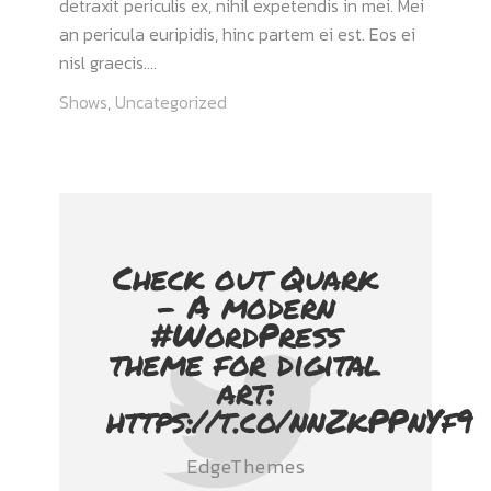
detraxit periculis ex, nihil expetendis in mei. Mei
an pericula euripidis, hinc partem ei est. Eos ei
nisl graecis....
Shows
,
Uncategorized
Check out Quark
- A modern
#WordPress
theme for digital
art:
https://t.co/nnZkPPnYf9
EdgeThemes