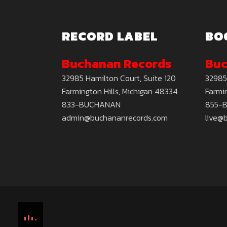
RECORD LABEL
BO
Buchanan Records
Buc
32985 Hamilton Court, Suite 120
32985
Farmington Hills, Michigan 48334
Farmin
833-BUCHANAN
855-
admin@buchananrecords.com
live@