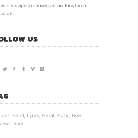
ecis, vix aperiri consequat an. Eius lorem
ncidunt
OLLOW US
AG
bums
Band
Lyrics
Metal
Music
New
views
Rock