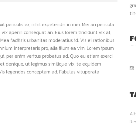
gra
ti
 periculis ex, nihil expetendis in mei. Mei an pericula
s, vix aperiri consequat an. Eius lorem tincidunt vix at,
F
 Mea facilisis urbanitas moderatius id. Vis ei rationibus
omnium interpretaris pro, alia illum ea vim. Lorem ipsum
qui, per enim veritus probatus ad. Quo eu etiam exerci
et denique, ut legimus similique vix, te equidem
. Vis legendos conceptam ad. Fabulas vituperata
T
Al
Re