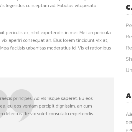
. Vis legendos conceptam ad. Fabulas vituperata
C
Pe
 periculis ex, nihil expetendis in mei. Mei an pericula
Re
s, vix aperiri consequat an. Eius lorem tincidunt vix at,
Re
 Mea facilisis urbanitas moderatius id. Vis ei rationibus
S
Un
A
aecis principes. Ad vis iisque saperet. Eu eos
 ea, eu eos veniam percipit dignissim, an cum
delectus. Te vix solet consulatu expetendis.
Al
per
per