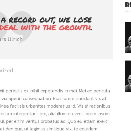
R
 a record out, we lose
deal with the growth
.
ars Ulrich
rized
 periculis ex, nihil expetendis in mei. Mei an pericula
s, vix aperiri consequat an. Eius lorem tincidunt vix at,
 Mea facilisis urbanitas moderatius id. Vis ei rationibus
omnium interpretaris pro, alia illum ea vim. Lorem ipsum
qui, per enim veritus probatus ad. Quo eu etiam exerci
et denique, ut legimus similique vix, te equidem