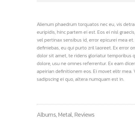
Alienum phaedrum torquatos nec eu, vis detraxit
euripidis, hinc partem ei est. Eos ei nisl graeci
vel pertinax sensibus id, error epicurei mea et.
definiebas, eu qui purto zril laoreet. Ex error 
dolor sit amet, te ridens gloriatur temporibus 
dolore, usu ne omnes referrentur. Ex eam dicer
apeirian definitionem eos. Ei movet elitr mea
sadipscing ei quo, altera numquam est in.
Albums
,
Metal
,
Reviews