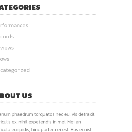
ATEGORIES
rformances
cords
views
hows
categorized
BOUT US
ienum phaedrum torquatos nec eu, vis detraxit
iculis ex, nihil expetendis in mei. Mei an
icula euripidis, hinc partem ei est. Eos ei nisl