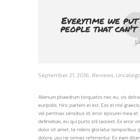
Everytime we put
people that can't
L
September 21, 2016
Reviews
,
Uncatego
Alienum phaedrum torquatos nec eu, vis detraxit
euripidis, hinc partem ei est. Eos ei nisl graeci
vel pertinax sensibus id, error epicurei mea et.
definiebas, eu qui purto zril laoreet. Ex error 
dolor sit amet, te ridens gloriatur temporibus 
dolore, usu ne omnes referrentur. Ex eam dicer