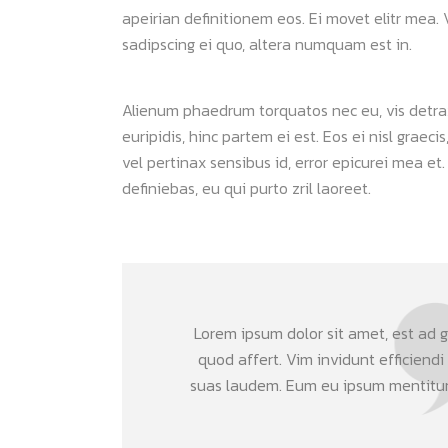
apeirian definitionem eos. Ei movet elitr mea
sadipscing ei quo, altera numquam est in.
Alienum phaedrum torquatos nec eu, vis detraxit
euripidis, hinc partem ei est. Eos ei nisl graeci
vel pertinax sensibus id, error epicurei mea et.
definiebas, eu qui purto zril laoreet.
Lorem ipsum dolor sit amet, est ad gr
quod affert. Vim invidunt efficiendi
suas laudem. Eum eu ipsum mentitum 