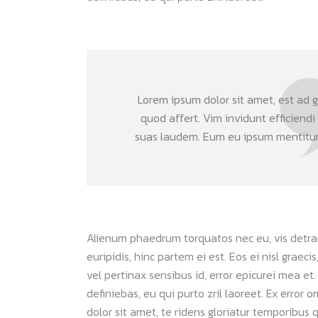
Lorem ipsum dolor sit amet, est ad gr
quod affert. Vim invidunt efficiendi
suas laudem. Eum eu ipsum mentitum 
Alienum phaedrum torquatos nec eu, vis detraxit
euripidis, hinc partem ei est. Eos ei nisl graeci
vel pertinax sensibus id, error epicurei mea et.
definiebas, eu qui purto zril laoreet. Ex error 
dolor sit amet, te ridens gloriatur temporibus 