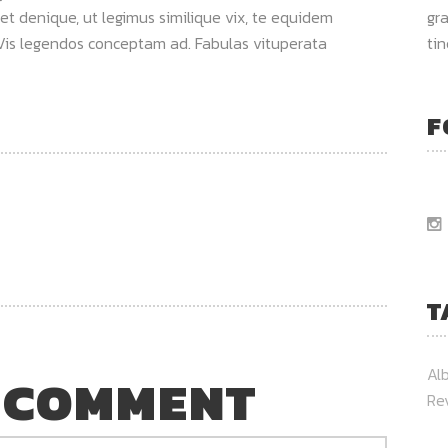
et denique, ut legimus similique vix, te equidem
gra
. Vis legendos conceptam ad. Fabulas vituperata
ti
F
T
Al
 COMMENT
Re