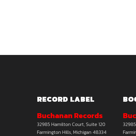
RECORD LABEL
BO
Buchanan Records
Buc
32985 Hamilton Court, Suite 120
32985
Farmington Hills, Michigan 48334
Farmin