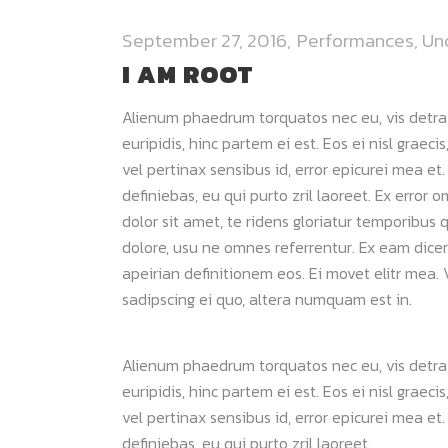
September 27, 2016
Performances
,
Un
I AM ROOT
Alienum phaedrum torquatos nec eu, vis detraxit
euripidis, hinc partem ei est. Eos ei nisl graeci
vel pertinax sensibus id, error epicurei mea et.
definiebas, eu qui purto zril laoreet. Ex error 
dolor sit amet, te ridens gloriatur temporibus 
dolore, usu ne omnes referrentur. Ex eam dicer
apeirian definitionem eos. Ei movet elitr mea
sadipscing ei quo, altera numquam est in.
Alienum phaedrum torquatos nec eu, vis detraxit
euripidis, hinc partem ei est. Eos ei nisl graeci
vel pertinax sensibus id, error epicurei mea et.
definiebas, eu qui purto zril laoreet.