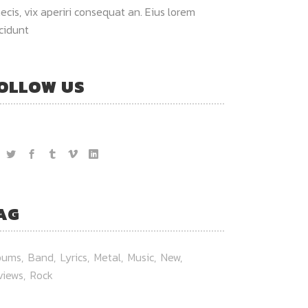
ecis, vix aperiri consequat an. Eius lorem
ncidunt
OLLOW US
AG
bums
Band
Lyrics
Metal
Music
New
views
Rock