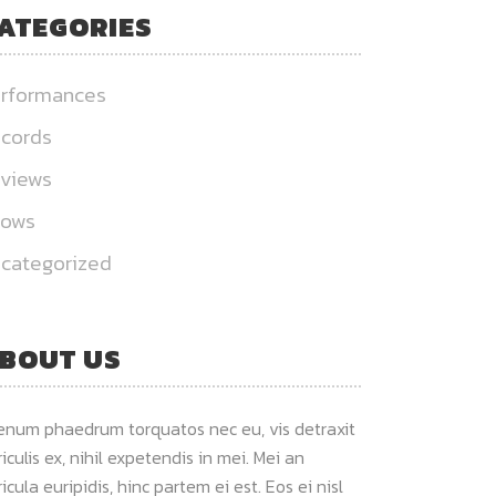
ATEGORIES
rformances
cords
views
hows
categorized
BOUT US
ienum phaedrum torquatos nec eu, vis detraxit
iculis ex, nihil expetendis in mei. Mei an
icula euripidis, hinc partem ei est. Eos ei nisl