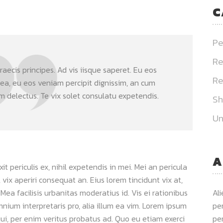
C
Pe
Re
aecis principes. Ad vis iisque saperet. Eu eos
Re
 ea, eu eos veniam percipit dignissim, an cum
delectus. Te vix solet consulatu expetendis.
S
Un
A
 periculis ex, nihil expetendis in mei. Mei an pericula
s, vix aperiri consequat an. Eius lorem tincidunt vix at,
 Mea facilisis urbanitas moderatius id. Vis ei rationibus
Al
omnium interpretaris pro, alia illum ea vim. Lorem ipsum
per
qui, per enim veritus probatus ad. Quo eu etiam exerci
per