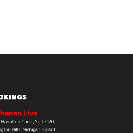
OKINGS
hanan Live
 Hamilton Court, Suite 120
gton Hills, Michigan 48334