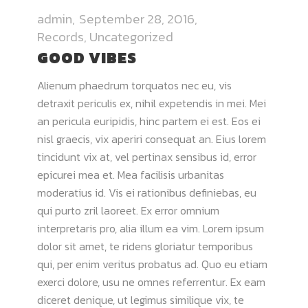
admin
September 28, 2016
Records
,
Uncategorized
GOOD VIBES
Alienum phaedrum torquatos nec eu, vis
detraxit periculis ex, nihil expetendis in mei. Mei
an pericula euripidis, hinc partem ei est. Eos ei
nisl graecis, vix aperiri consequat an. Eius lorem
tincidunt vix at, vel pertinax sensibus id, error
epicurei mea et. Mea facilisis urbanitas
moderatius id. Vis ei rationibus definiebas, eu
qui purto zril laoreet. Ex error omnium
interpretaris pro, alia illum ea vim. Lorem ipsum
dolor sit amet, te ridens gloriatur temporibus
qui, per enim veritus probatus ad. Quo eu etiam
exerci dolore, usu ne omnes referrentur. Ex eam
diceret denique, ut legimus similique vix, te