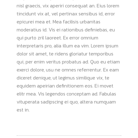
nisl graecis, vix aperiri consequat an. Eius lorem
tincidunt vix at, vel pertinax sensibus id, error
epicurei mea et. Mea facilisis urbanitas
moderatius id. Vis ei rationibus definiebas, eu
qui purto zril laoreet. Ex error omnium
interpretaris pro, alia illum ea vim. Lorem ipsum
dolor sit amet, te ridens gloriatur temporibus
qui, per enim veritus probatus ad. Quo eu etiam
exerci dolore, usu ne omnes referrentur. Ex eam
diceret denique, ut legimus similique vix, te
equidem apeirian definitionem eos. Ei movet
elitr mea. Vis legendos conceptam ad. Fabulas
vituperata sadipscing ei quo, altera numquam
est in.